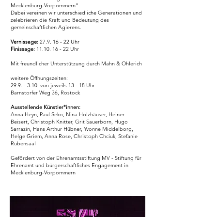
Mecklenburg-Vorpommern".
Dabei vereinen wir unterschiedliche Generationen und
zelebrieren die Kraft und Bedeutung des
gemeinschaftlichen Agierens.
Vernissage:
27.9. 16 - 22
Uhr
Finissage:
11.10. 16 - 22
Uhr
Mit freundlicher Unterstützung durch Mahn & Ohlerich
weitere Öffnungszeiten:
29.9. - 3.10. von jeweils 13 - 18 Uhr
Barnstorfer Weg 36, Rostock
Ausstellende Künstler*innen:
Anna Heyn, Paul Seko, Nina Holzhäuser, Heiner
Beisert, Christoph Knitter, Grit Sauerborn, Hugo
Sarrazin, Hans Arthur Hübner, Yvonne Middelborg,
Helge Griem, Anna Rose, Christoph Chciuk, Stefanie
Rubensaal
Gefördert von der Ehrenamtsstiftung MV - Stiftung für
Ehrenamt und bürgerschaftliches Engagement in
Mecklenburg-Vorpommern